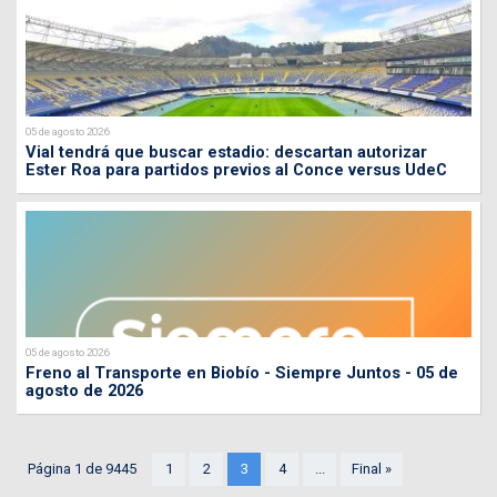
05 de agosto 2026
Vial tendrá que buscar estadio: descartan autorizar
Ester Roa para partidos previos al Conce versus UdeC
05 de agosto 2026
Freno al Transporte en Biobío - Siempre Juntos - 05 de
agosto de 2026
Página 1 de 9445
1
2
3
4
...
Final »