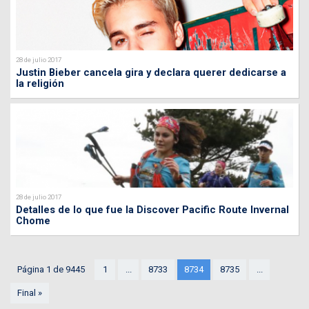
28 de julio 2017
Justin Bieber cancela gira y declara querer dedicarse a
la religión
28 de julio 2017
Detalles de lo que fue la Discover Pacific Route Invernal
Chome
Página 1 de 9445
1
...
8733
8734
8735
...
Final »