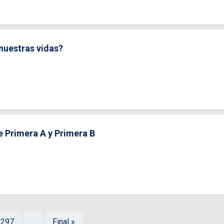
nuestras vidas?
e Primera A y Primera B
9297
...
Final »