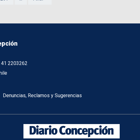
epción
56 41 2203262
hile
Denuncias, Reclamos y Sugerencias