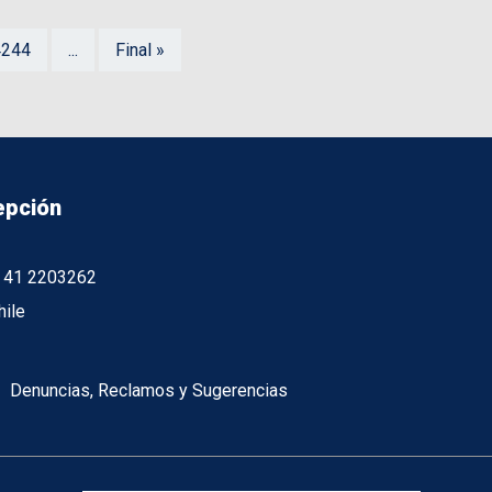
4244
...
Final »
epción
56 41 2203262
hile
Denuncias, Reclamos y Sugerencias