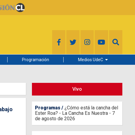
Programación
Medios UdeC
Diario Concepción
Radio UdeC
Vivo
Noticias UdeC
La Discusión
Programas
¿Cómo está la cancha del
rabajo
Ester Roa? - La Cancha Es Nuestra - 7
de agosto de 2026