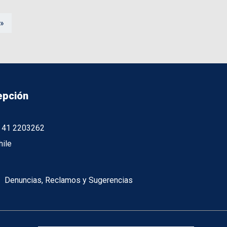
 »
epción
56 41 2203262
hile
Denuncias, Reclamos y Sugerencias