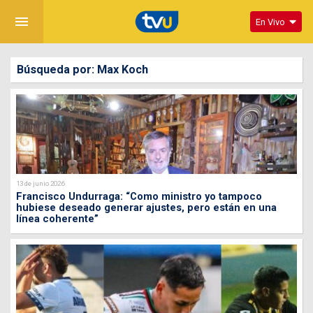
menu
En Vivo
Búsqueda por: Max Koch
13 de junio 2026
Francisco Undurraga: “Como ministro yo tampoco
hubiese deseado generar ajustes, pero están en una
línea coherente”