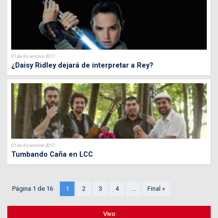
01 de diciembre 2017
¿Daisy Ridley dejará de interpretar a Rey?
01 de diciembre 2017
Tumbando Caña en LCC
Página 1 de 16
1
2
3
4
...
Final »
Vivo