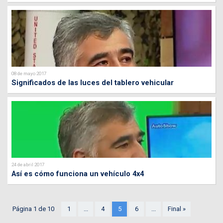
08 de mayo 2017
Significados de las luces del tablero vehicular
24 de abril 2017
Así es cómo funciona un vehículo 4x4
Página 1 de 10
1
...
4
5
6
...
Final »