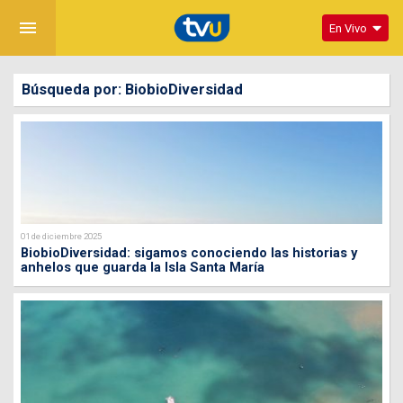
menu
En Vivo
Búsqueda por: BiobioDiversidad
01 de diciembre 2025
BiobioDiversidad: sigamos conociendo las historias y
anhelos que guarda la Isla Santa María