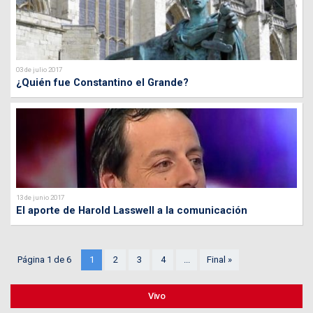
03 de julio 2017
¿Quién fue Constantino el Grande?
13 de junio 2017
El aporte de Harold Lasswell a la comunicación
Página 1 de 6
1
2
3
4
...
Final »
Vivo