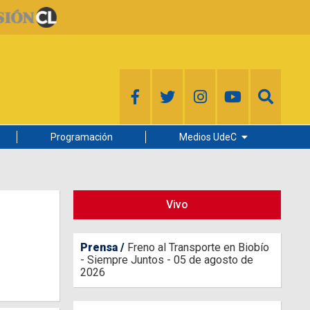
Programación
Medios UdeC
Diario Concepción
Radio UdeC
Vivo
Noticias UdeC
La Discusión
Prensa
Freno al Transporte en Biobío
- Siempre Juntos - 05 de agosto de
2026