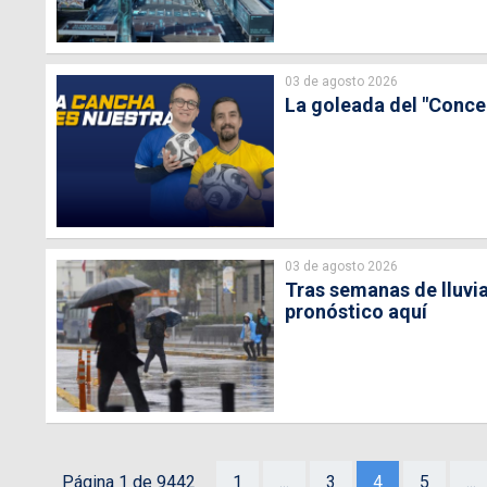
03 de agosto 2026
La goleada del "Conce"
03 de agosto 2026
Tras semanas de lluvia
pronóstico aquí
Página 1 de 9442
1
...
3
4
5
...