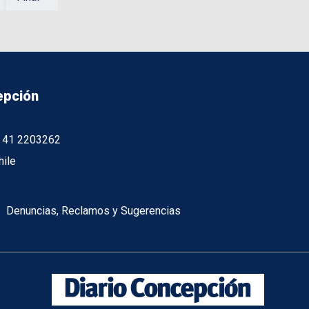
epción
56 41 2203262
hile
Denuncias, Reclamos y Sugerencias