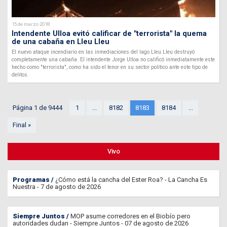
15 de marzo 2018
Intendente Ulloa evitó calificar de "terrorista" la quema
de una cabaña en Lleu Lleu
El nuevo ataque incendiario en las inmediaciones del lago Lleu Lleu destruyó
completamente una cabaña. El intendente Jorge Ulloa no calificó inmediatamente este
hecho como "terrorista", como ha sido el tenor en su sector político ante este tipo de
delitos.
Página 1 de 9444
1
...
8182
8183
8184
...
Final »
Vivo
Programas
¿Cómo está la cancha del Ester Roa? - La Cancha Es
Nuestra - 7 de agosto de 2026
Siempre Juntos
MOP asume corredores en el Biobío pero
autoridades dudan - Siempre Juntos - 07 de agosto de 2026