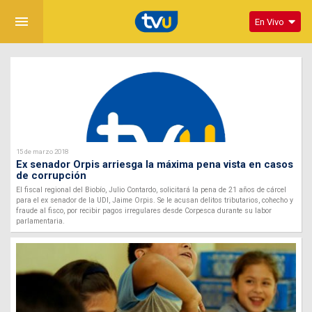
menu
En Vivo
15 de marzo 2018
Ex senador Orpis arriesga la máxima pena vista en casos
de corrupción
El fiscal regional del Biobío, Julio Contardo, solicitará la pena de 21 años de cárcel
para el ex senador de la UDI, Jaime Orpis. Se le acusan delitos tributarios, cohecho y
fraude al fisco, por recibir pagos irregulares desde Corpesca durante su labor
parlamentaria.