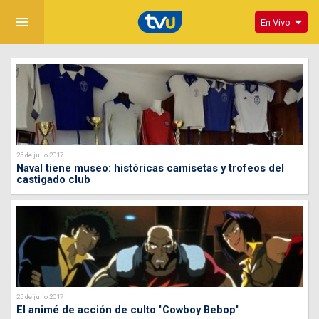
menu
En Vivo
25 de julio 2017
Naval tiene museo: históricas camisetas y trofeos del
castigado club
25 de julio 2017
El animé de acción de culto "Cowboy Bebop"