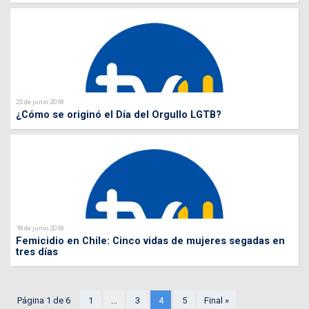
25 de junio 2018
¿Cómo se originó el Día del Orgullo LGTB?
18 de junio 2018
Femicidio en Chile: Cinco vidas de mujeres segadas en
tres días
Página 1 de 6
1
...
3
4
5
Final »