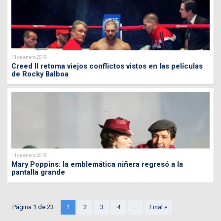
11 de enero 2019
Creed II retoma viejos conflictos vistos en las películas
de Rocky Balboa
11 de enero 2019
Mary Poppins: la emblemática niñera regresó a la
pantalla grande
Página 1 de 23
1
2
3
4
...
Final »