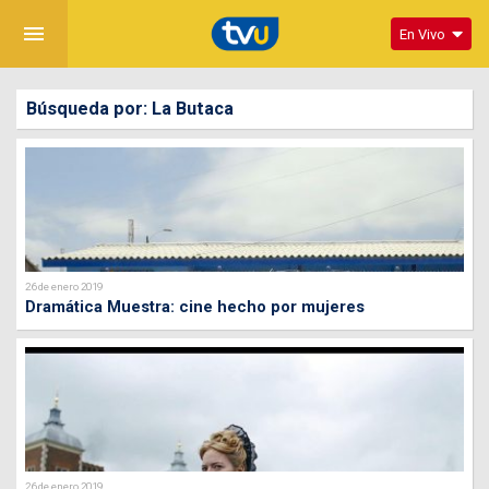
menu
En Vivo
Búsqueda por: La Butaca
26 de enero 2019
Dramática Muestra: cine hecho por mujeres
26 de enero 2019