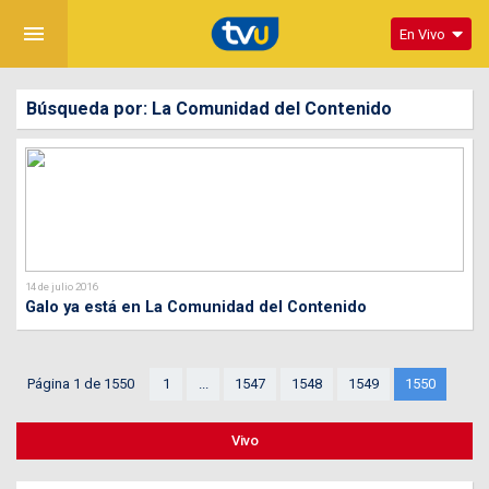
menu
En Vivo
Búsqueda por: La Comunidad del Contenido
14 de julio 2016
Galo ya está en La Comunidad del Contenido
Página 1 de 1550
1
...
1547
1548
1549
1550
Vivo