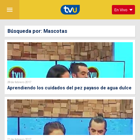
menu
En Vivo
Búsqueda por: Mascotas
28 de febrero 2017
Aprendiendo los cuidados del pez payaso de agua dulce
21 de febrero 2017