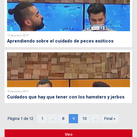
17 de enero 2017
Aprendiendo sobre el cuidado de peces exóticos
10 de enero 2017
Cuidados que hay que tener con los hamsters y jerbos
Página 1 de 12
1
...
8
9
10
...
Final »
Vivo