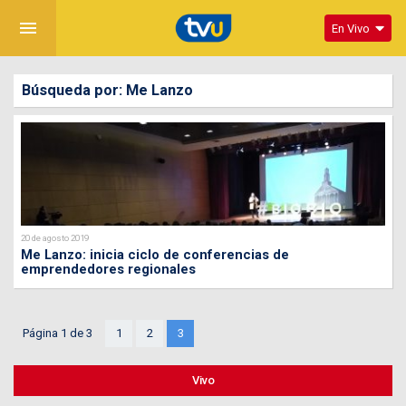
menu
En Vivo
Búsqueda por: Me Lanzo
20 de agosto 2019
Me Lanzo: inicia ciclo de conferencias de
emprendedores regionales
Página 1 de 3
1
2
3
Vivo