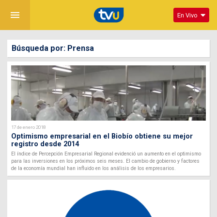
menu
En Vivo
Búsqueda por: Prensa
17 de enero 2018
Optimismo empresarial en el Biobío obtiene su mejor
registro desde 2014
El índice de Percepción Empresarial Regional evidenció un aumento en el optimismo
para las inversiones en los próximos seis meses. El cambio de gobierno y factores
de la economía mundial han influido en los análisis de los empresarios.