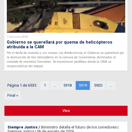
17 de enero 2018
Gobierno se querellará por quema de helicópteros
atribuida a la CAM
Por el delito de incendio y sin invocar Ley Antiterrorista, el Gobierno se querellará por
la destrucción de tres helicópteros en la comuna de Curanilahue, destinados al
combate de incendios forestales. Se encontraron panfletos donde la CAM se
responsabiliza del ataque.
Página 1 de 6535
1
...
5918
5919
5920
...
Final »
Vivo
Siempre Juntos
Biministro detalla el futuro de los corredores |
Siempre Juntos | 06 de agosto de 2026