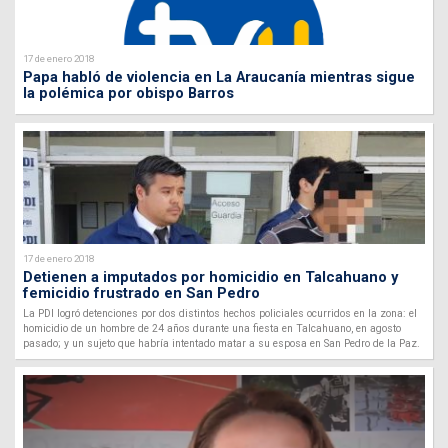
17 de enero 2018
Papa habló de violencia en La Araucanía mientras sigue
la polémica por obispo Barros
17 de enero 2018
Detienen a imputados por homicidio en Talcahuano y
femicidio frustrado en San Pedro
La PDI logró detenciones por dos distintos hechos policiales ocurridos en la zona: el
homicidio de un hombre de 24 años durante una fiesta en Talcahuano, en agosto
pasado; y un sujeto que habría intentado matar a su esposa en San Pedro de la Paz.