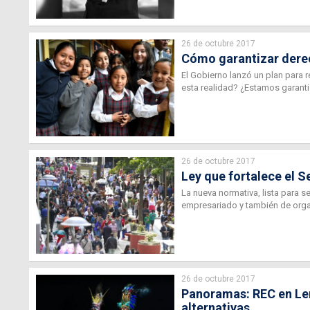
26 de octubre 2017
Cómo garantizar derec
El Gobierno lanzó un plan para r
esta realidad? ¿Estamos garant
26 de octubre 2017
Ley que fortalece el 
La nueva normativa, lista para s
empresariado y también de org
26 de octubre 2017
Panoramas: REC en Len
alternativas