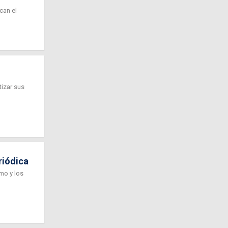
can el
tizar sus
riódica
mo y los