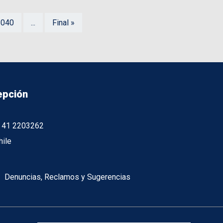
6040
...
Final »
epción
56 41 2203262
hile
Denuncias, Reclamos y Sugerencias