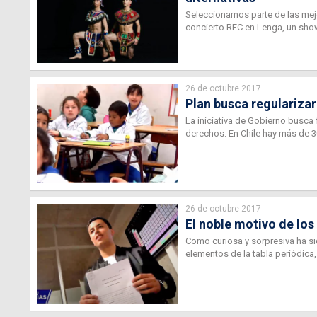
Seleccionamos parte de las mejo
concierto REC en Lenga, un show
26 de octubre 2017
Plan busca regularizar
La iniciativa de Gobierno busca f
derechos. En Chile hay más de 30
26 de octubre 2017
El noble motivo de los
Como curiosa y sorpresiva ha s
elementos de la tabla periódica