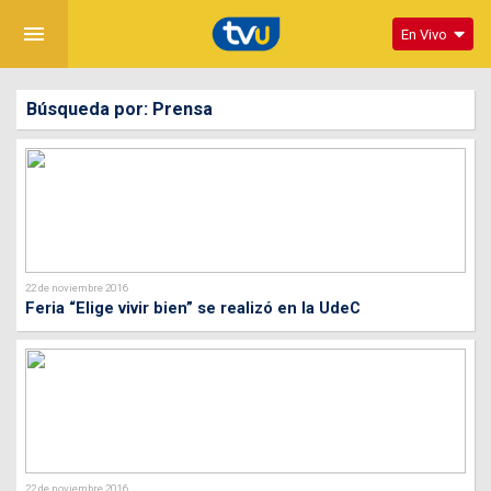
menu
En Vivo
Búsqueda por: Prensa
22 de noviembre 2016
Feria “Elige vivir bien” se realizó en la UdeC
22 de noviembre 2016