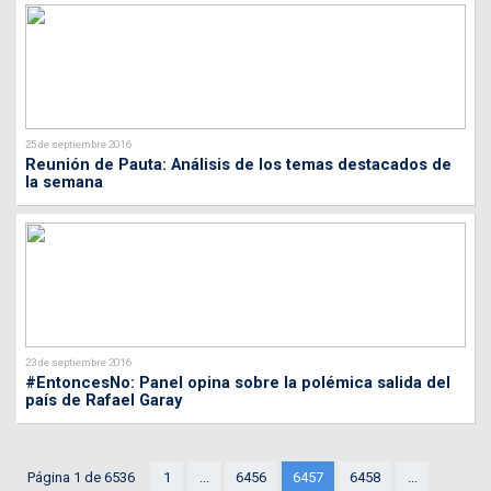
25 de septiembre 2016
Reunión de Pauta: Análisis de los temas destacados de
la semana
23 de septiembre 2016
#EntoncesNo: Panel opina sobre la polémica salida del
país de Rafael Garay
Página 1 de 6536
1
...
6456
6457
6458
...