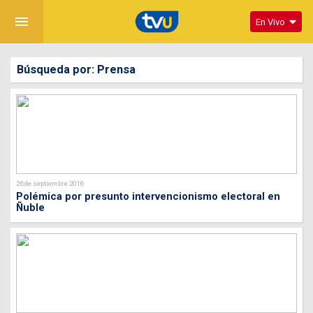
menu
En Vivo
Búsqueda por: Prensa
26 de septiembre 2016
Polémica por presunto intervencionismo electoral en
Ñuble