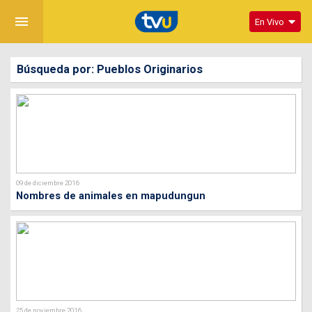
menu
En Vivo
Búsqueda por: Pueblos Originarios
09 de diciembre 2016
Nombres de animales en mapudungun
25 de noviembre 2016