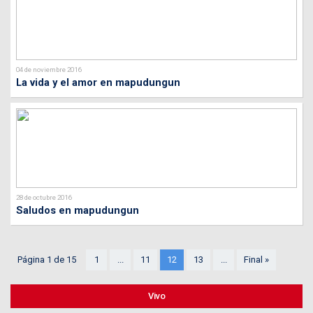
04 de noviembre 2016
La vida y el amor en mapudungun
28 de octubre 2016
Saludos en mapudungun
Página 1 de 15
1
...
11
12
13
...
Final »
Vivo