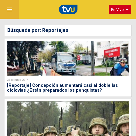
menu
En Vivo
Búsqueda por: Reportajes
23 de junio 2017
[Reportaje] Concepción aumentará casi al doble las
ciclovías ¿Están preparados los penquistas?