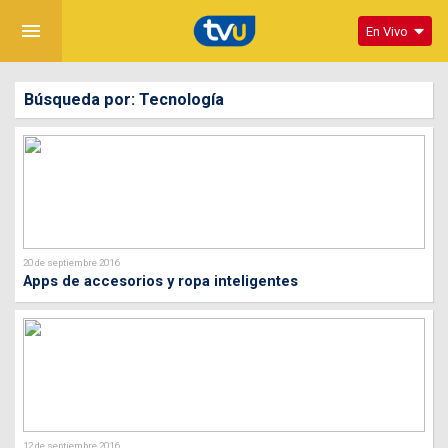
menu
En Vivo
Búsqueda por: Tecnología
20 de septiembre 2016
Apps de accesorios y ropa inteligentes
12 de septiembre 2016