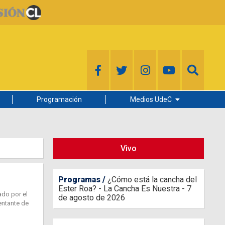
Programación
Medios UdeC
Diario Concepción
Radio UdeC
Vivo
Noticias UdeC
La Discusión
Programas
¿Cómo está la cancha del
Ester Roa? - La Cancha Es Nuestra - 7
ado por el
de agosto de 2026
entante de