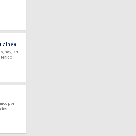
Hualpén
, hoy, las
n tenido
lunes por
cias.