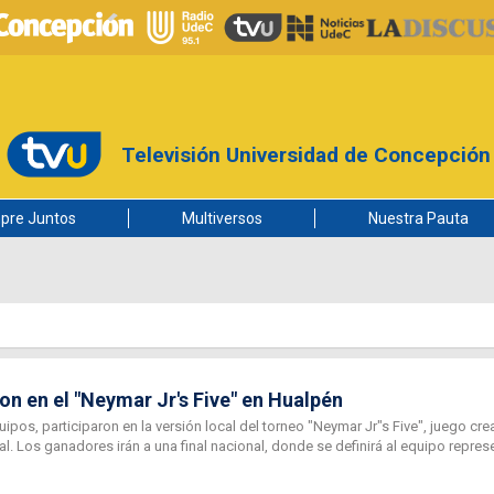
Televisión Universidad de Concepción
pre Juntos
Multiversos
Nuestra Pauta
n en el "Neymar Jr's Five" en Hualpén
ipos, participaron en la versión local del torneo "Neymar Jr"s Five", juego cre
al. Los ganadores irán a una final nacional, donde se definirá al equipo repres