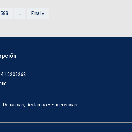
2588
...
Final »
epción
56 41 2203262
hile
Denuncias, Reclamos y Sugerencias