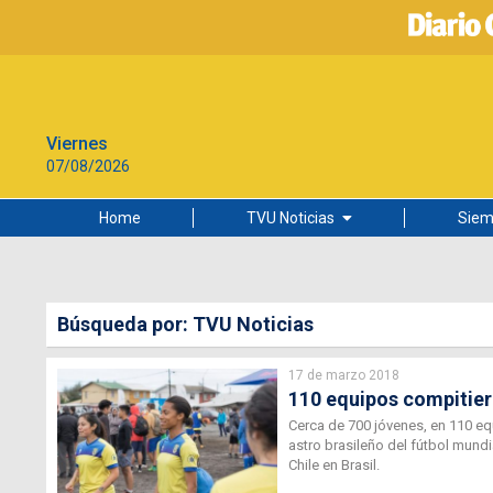
Viernes
07/08/2026
Home
TVU Noticias
Siem
Lo más leído
Ciudad
Búsqueda por: TVU Noticias
Cultura
17 de marzo 2018
Universidad de Concepción
110 equipos compitiero
Cerca de 700 jóvenes, en 110 equ
astro brasileño del fútbol mundi
Chile en Brasil.