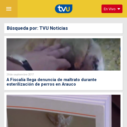
menu
En Vivo
Búsqueda por: TVU Noticias
26 de septiembre 2017
A Fiscalía llega denuncia de maltrato durante
esterilización de perros en Arauco