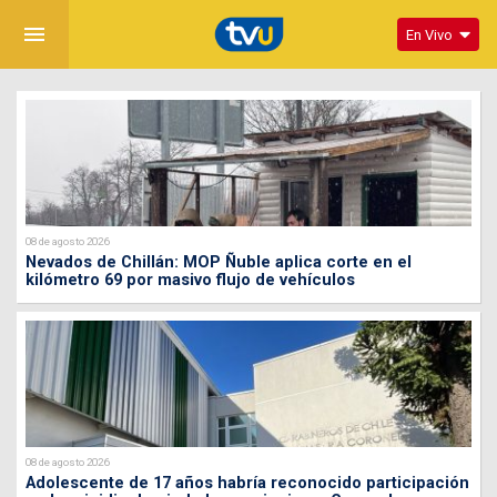
menu
En Vivo
08 de agosto 2026
Nevados de Chillán: MOP Ñuble aplica corte en el
kilómetro 69 por masivo flujo de vehículos
08 de agosto 2026
Adolescente de 17 años habría reconocido participación