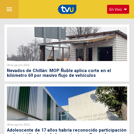
menu
En Vivo
08 de agosto 2026
Nevados de Chillán: MOP Ñuble aplica corte en el
kilómetro 69 por masivo flujo de vehículos
08 de agosto 2026
Adolescente de 17 años habría reconocido participación