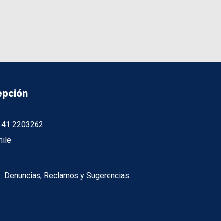
epción
56 41 2203262
hile
Denuncias, Reclamos y Sugerencias