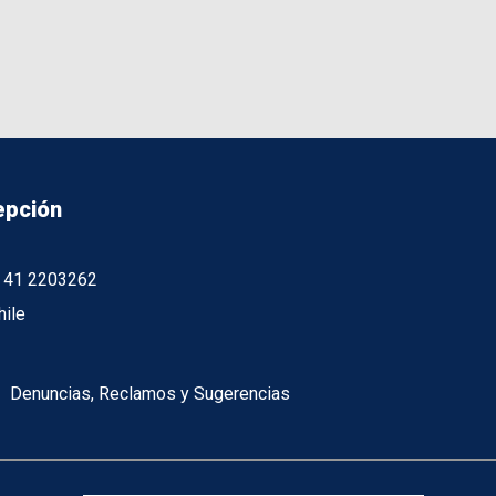
epción
56 41 2203262
hile
Denuncias, Reclamos y Sugerencias