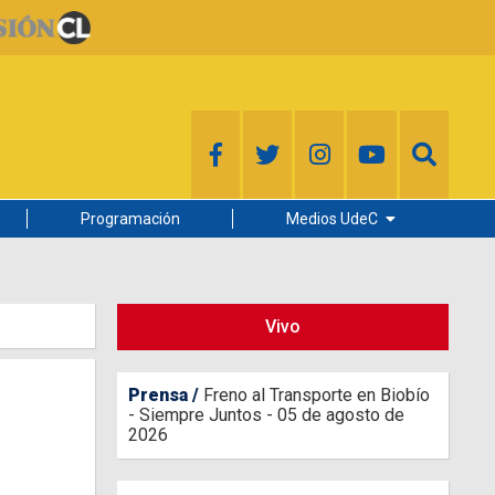
Programación
Medios UdeC
Diario Concepción
Radio UdeC
Vivo
Noticias UdeC
La Discusión
Prensa
Freno al Transporte en Biobío
- Siempre Juntos - 05 de agosto de
2026