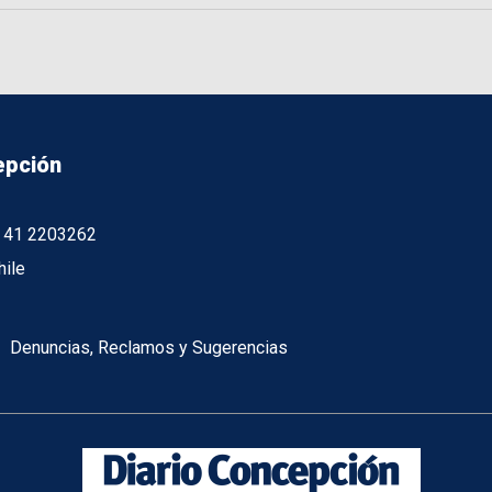
epción
56 41 2203262
hile
Denuncias, Reclamos y Sugerencias