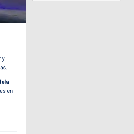
r y
nas.
dela
res en