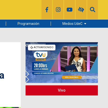
Programación
Medios UdeC
Diario Concepción
Radio UdeC
Noticias UdeC
La Discusión
 a
Vivo