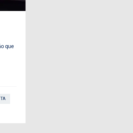
ño que
STA