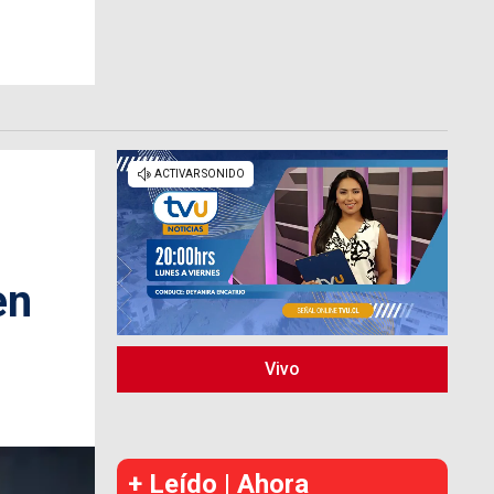
en
Vivo
+ Leído | Ahora