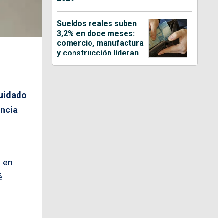
Sueldos reales suben
3,2% en doce meses:
comercio, manufactura
y construcción lideran
cuidado
encia
s en
é