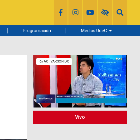
Programación
Medios UdeC
Diario Concepción
Radio UdeC
Noticias UdeC
La Discusión
Vivo