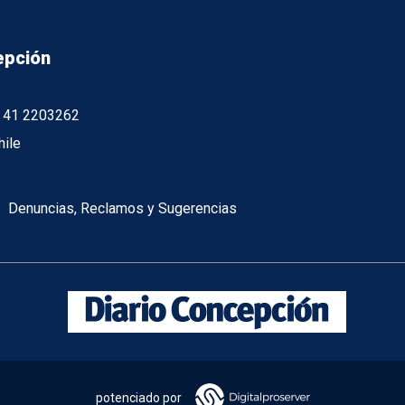
epción
56 41 2203262
hile
Denuncias, Reclamos y Sugerencias
potenciado por