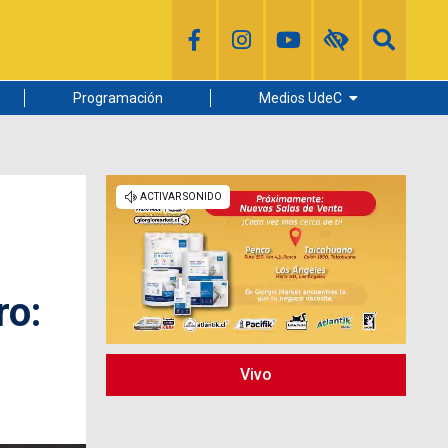
Programación
Medios UdeC
Diario Concepción
Radio UdeC
Noticias UdeC
La Discusión
ro:
Vivo