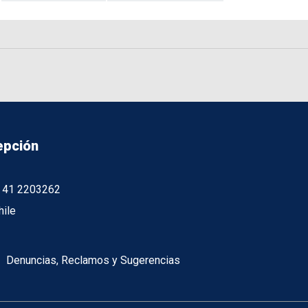
epción
56 41 2203262
hile
Denuncias, Reclamos y Sugerencias