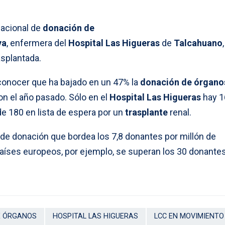
nacional de
donación de
ya
, enfermera del
Hospital Las Higueras
de
Talcahuano
asplantada.
conocer que ha bajado en un 47% la
donación de órgano
n el año pasado. Sólo en el
Hospital Las Higueras
hay 1
de 180 en lista de espera por un
trasplante
renal.
 de donación que bordea los 7,8 donantes por millón de
aíses europeos, por ejemplo, se superan los 30 donante
E ÓRGANOS
HOSPITAL LAS HIGUERAS
LCC EN MOVIMIENTO