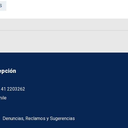
S
epción
56 41 2203262
hile
Denuncias, Reclamos y Sugerencias