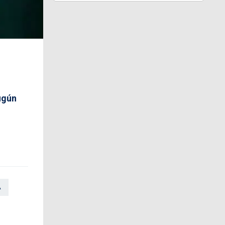
ugún
A