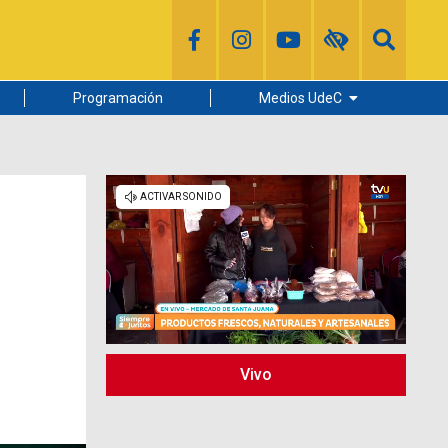
Programación
Medios UdeC
Diario Concepción
Radio UdeC
Noticias UdeC
La Discusión
Vivo