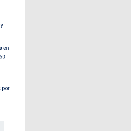
, y
s
en
60
s por