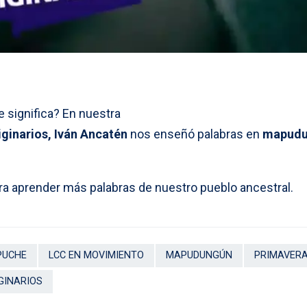
 significa? En nuestra
ginarios,
Iván Ancatén
nos enseñó palabras en
mapud
ara aprender más palabras de nuestro pueblo ancestral.
PUCHE
LCC EN MOVIMIENTO
MAPUDUNGÚN
PRIMAVER
GINARIOS