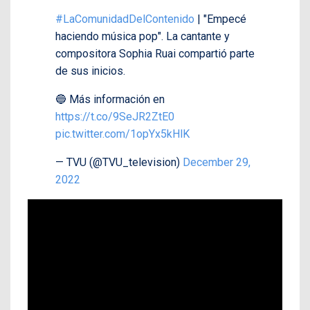
#LaComunidadDelContenido
| "Empecé
haciendo música pop". La cantante y
compositora Sophia Ruai compartió parte
de sus inicios.
🔵 Más información en
https://t.co/9SeJR2ZtE0
pic.twitter.com/1opYx5kHlK
— TVU (@TVU_television)
December 29,
2022