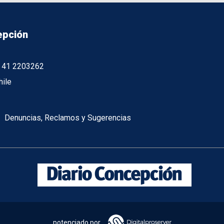
epción
56 41 2203262
hile
Denuncias, Reclamos y Sugerencias
potenciado por