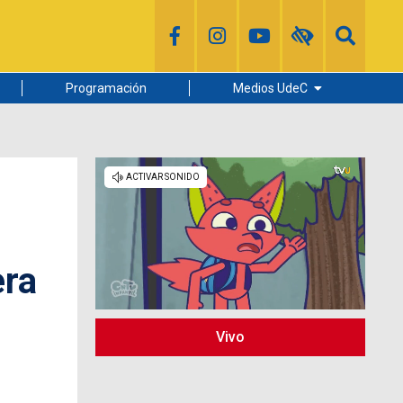
Programación
Medios UdeC
Diario Concepción
Radio UdeC
Noticias UdeC
La Discusión
era
Vivo