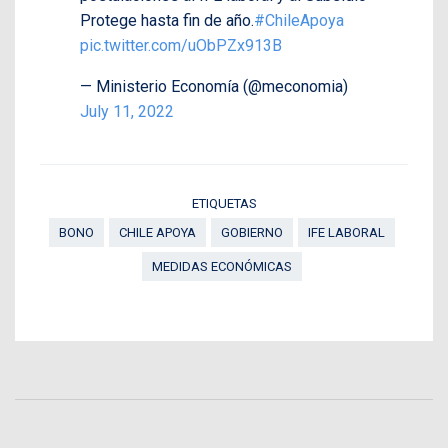
Protege hasta fin de año.
#ChileApoya
pic.twitter.com/uObPZx913B
— Ministerio Economía (@meconomia)
July 11, 2022
ETIQUETAS
BONO
CHILE APOYA
GOBIERNO
IFE LABORAL
MEDIDAS ECONÓMICAS