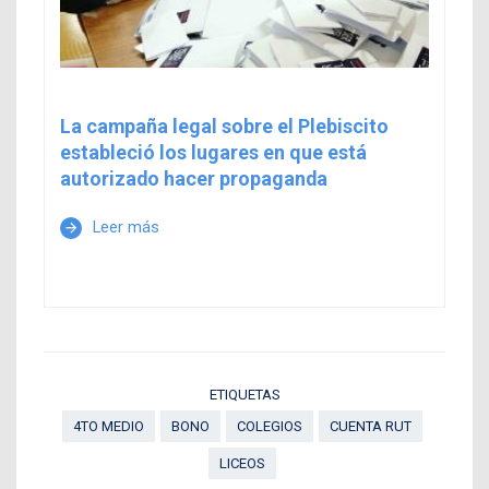
La campaña legal sobre el Plebiscito
estableció los lugares en que está
autorizado hacer propaganda
Leer más
arrow_forward
ETIQUETAS
4TO MEDIO
BONO
COLEGIOS
CUENTA RUT
LICEOS