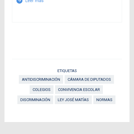
Leer más
arrow_forward
ETIQUETAS
ANTIDISCRIMINACIÓN
CÁMARA DE DIPUTADOS
COLEGIOS
CONVIVENCIA ESCOLAR
DISCRIMINACIÓN
LEY JOSÉ MATÍAS
NORMAS