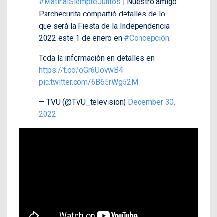
#MatinalSiempreJuntos
| Nuestro amigo
Parchecurita compartió detalles de lo
que será la Fiesta de la Independencia
2022 este 1 de enero en
#Concepción
.
Toda la información en detalles en
https://t.co/oGr6UovwB4
pic.twitter.com/6B65rWg52M
— TVU (@TVU_television)
December 30,
2022