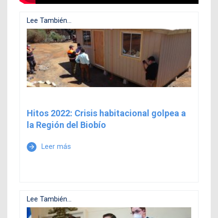
Lee También...
Hitos 2022: Crisis habitacional golpea a
la Región del Biobío
Leer más
arrow_forward
Lee También...