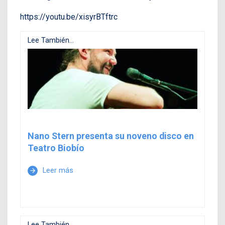
https://youtu.be/xisyrBTftrc
Lee También...
Nano Stern presenta su noveno disco en
Teatro Biobío
Leer más
arrow_forward
Lee También...