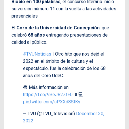
Biobío en 100 palabras
,
el concurso literario inició
su versión número 11 con la vuelta a las actividades
presenciales
El
Coro de la Universidad de Concepción
, que
celebró
68 años
entregando presentaciones de
calidad al público.
#TVUNoticias
| Otro hito que nos dejó el
2022 en el ámbito de la cultura y el
espectáculo, fue la celebración de los 68
años del Coro UdeC.
🔵 Más información en
https://t.co/9SeJR2ZtE0
📱💻
pic.twitter.com/sPXXd8SIKy
— TVU (@TVU_television)
December 30,
2022