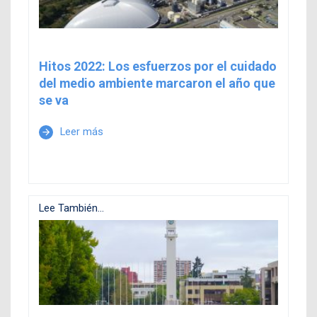
Hitos 2022: Los esfuerzos por el cuidado
del medio ambiente marcaron el año que
se va
Leer más
arrow_forward
Lee También...