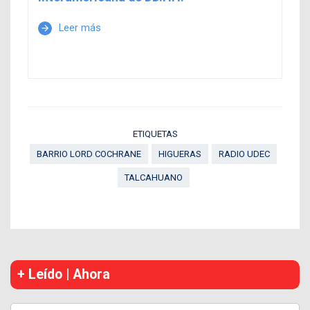
Leer más
arrow_forward
ETIQUETAS
BARRIO LORD COCHRANE
HIGUERAS
RADIO UDEC
TALCAHUANO
+ Leído | Ahora