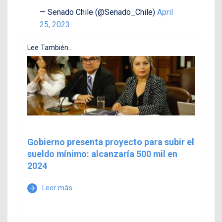
— Senado Chile (@Senado_Chile)
April
25, 2023
Lee También...
Gobierno presenta proyecto para subir el
sueldo mínimo: alcanzaría 500 mil en
2024
Leer más
arrow_forward