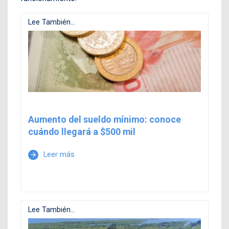
Lee También...
Aumento del sueldo mínimo: conoce
cuándo llegará a $500 mil
Leer más
arrow_forward
Lee También...