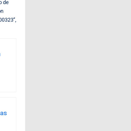
o de
ón
00323”,
n
ias