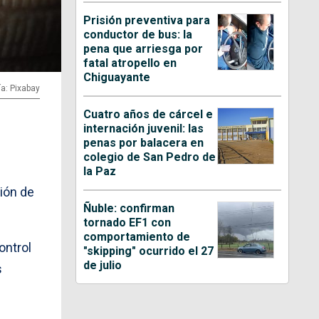
Prisión preventiva para
conductor de bus: la
pena que arriesga por
fatal atropello en
Chiguayante
ía: Pixabay
Cuatro años de cárcel e
internación juvenil: las
penas por balacera en
colegio de San Pedro de
la Paz
ción de
Ñuble: confirman
tornado EF1 con
comportamiento de
ontrol
"skipping" ocurrido el 27
de julio
s