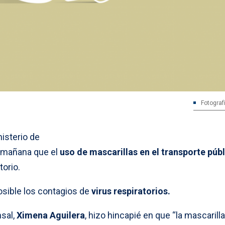
Fotograf
nisterio de
 mañana que el
uso de mascarillas en el transporte púb
orio.
osible los contagios de
virus respiratorios.
nsal,
Ximena Aguilera
, hizo hincapié en que “la mascarill