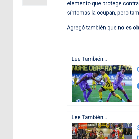
elemento que protege contra 
síntomas la ocupan, pero tam
Agregó también que
no es ob
Lee También...
arro
Lee También...