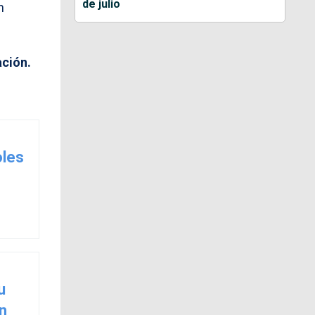
de julio
n
ción.
oles
u
un