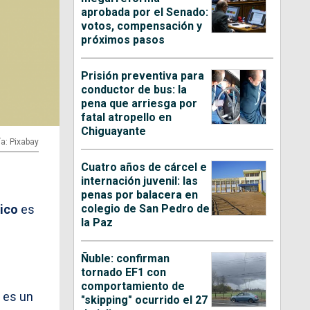
aprobada por el Senado:
votos, compensación y
próximos pasos
Prisión preventiva para
conductor de bus: la
pena que arriesga por
fatal atropello en
Chiguayante
ía: Pixabay
Cuatro años de cárcel e
internación juvenil: las
penas por balacera en
colegio de San Pedro de
lico
es
la Paz
Ñuble: confirman
tornado EF1 con
comportamiento de
a es un
"skipping" ocurrido el 27