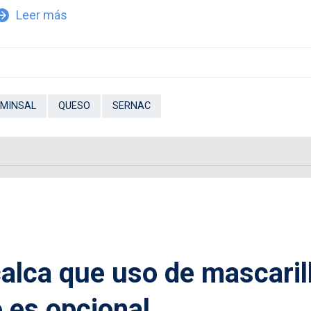
Leer más
w_forward
MINSAL
QUESO
SERNAC
calca que uso de mascaril
o es opcional