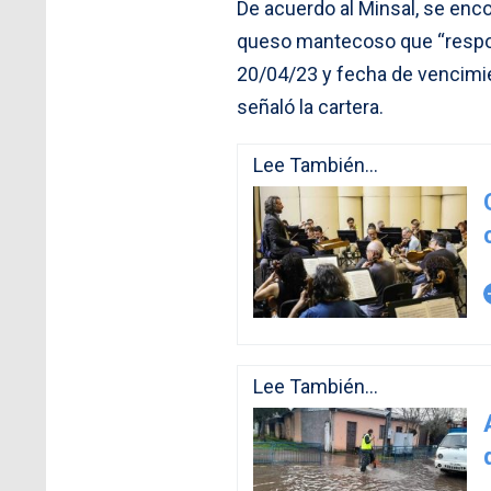
De acuerdo al Minsal, se enco
queso mantecoso que “respo
20/04/23 y fecha de vencimi
señaló la cartera.
Lee También...
arro
Lee También...