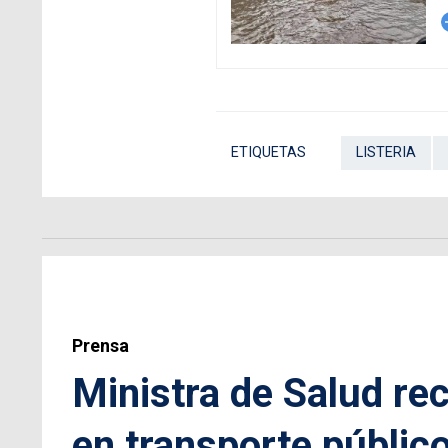
arro
ETIQUETAS
LISTERIA
Prensa
Ministra de Salud re
en transporte públic