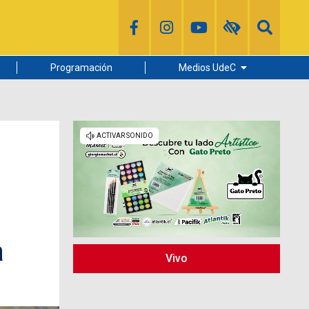
Programación
Medios UdeC
Diario Concepción
Radio UdeC
Noticias UdeC
La Discusión
a
a
Vivo