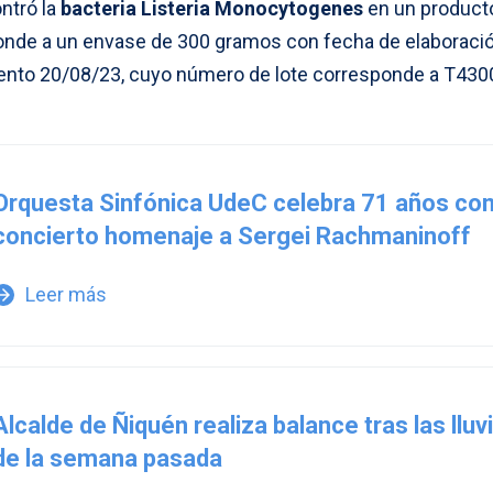
ntró la
bacteria Listeria Monocytogenes
en un product
nde a un envase de 300 gramos con fecha de elaboraci
ento 20/08/23, cuyo número de lote corresponde a T430
Orquesta Sinfónica UdeC celebra 71 años co
concierto homenaje a Sergei Rachmaninoff
Leer más
w_forward
Alcalde de Ñiquén realiza balance tras las lluv
de la semana pasada