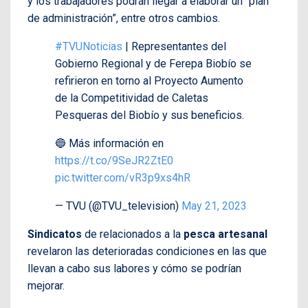
y los trabajadores podrán llegar a elaborar un “plan
de administración”, entre otros cambios.
#TVUNoticias
| Representantes del
Gobierno Regional y de Ferepa Biobío se
refirieron en torno al Proyecto Aumento
de la Competitividad de Caletas
Pesqueras del Biobío y sus beneficios.
🔵 Más información en
https://t.co/9SeJR2ZtE0
pic.twitter.com/vR3p9xs4hR
— TVU (@TVU_television)
May 21, 2023
Sindicatos
de relacionados a la
pesca artesanal
revelaron las deterioradas condiciones en las que
llevan a cabo sus labores y cómo se podrían
mejorar.