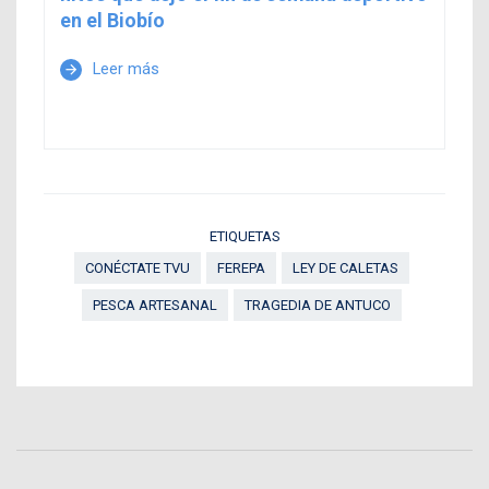
en el Biobío
Leer más
arrow_forward
ETIQUETAS
CONÉCTATE TVU
FEREPA
LEY DE CALETAS
PESCA ARTESANAL
TRAGEDIA DE ANTUCO