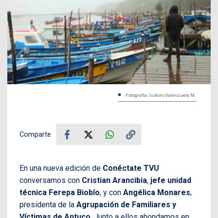
Fotografía: Isidoro Valenzuela M.
Comparte
En una nueva edición de
Conéctate TVU
conversamos con
Cristian Arancibia
,
jefe unidad
técnica Ferepa Biobío
, y con
Angélica Monares
,
presidenta de la
Agrupación de Familiares y
Víctimas de Antuco
. Junto a ellos ahondamos en