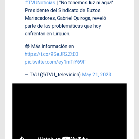
#TVUNoticias
| "No tenemos luz ni agua".
Presidente del Sindicato de Buzos
Mariscadores, Gabriel Quiroga, reveló
parte de las problemáticas que hoy
enfrentan en Lirquén.
🔵 Más información en
https://t.co/9SeJR2ZtE0
pic.twitter.com/ey1mTiY69F
— TVU (@TVU_television)
May 21, 2023