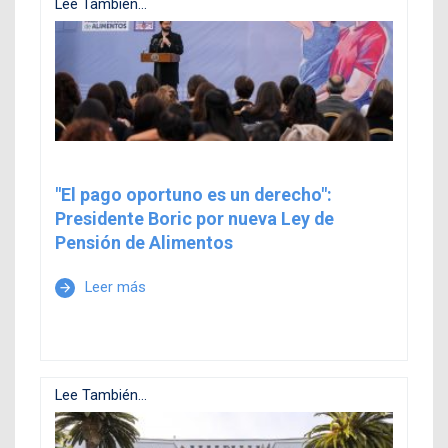
Lee También...
"El pago oportuno es un derecho":
Presidente Boric por nueva Ley de
Pensión de Alimentos
Leer más
arrow_forward
Lee También...