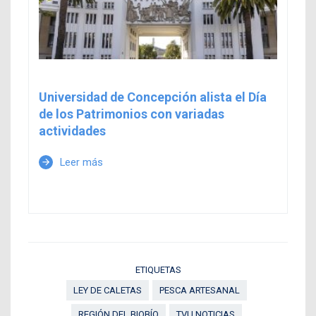
Universidad de Concepción alista el Día
de los Patrimonios con variadas
actividades
Leer más
arrow_forward
ETIQUETAS
LEY DE CALETAS
PESCA ARTESANAL
REGIÓN DEL BIOBÍO
TVU NOTICIAS