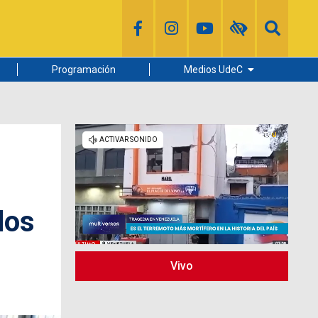
Programación
Medios UdeC
Diario Concepción
Radio UdeC
Noticias UdeC
La Discusión
dos
Vivo