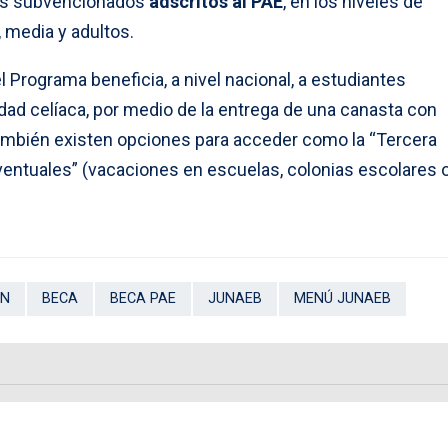
res subvencionados
adscritos al PAE
, en los niveles de
 media y adultos.
Programa beneficia, a nivel nacional, a estudiantes
d celíaca, por medio de la entrega de una canasta con
También existen opciones para acceder como la “Tercera
ventuales” (vacaciones en escuelas, colonias escolares 
ÓN
BECA
BECA PAE
JUNAEB
MENÚ JUNAEB