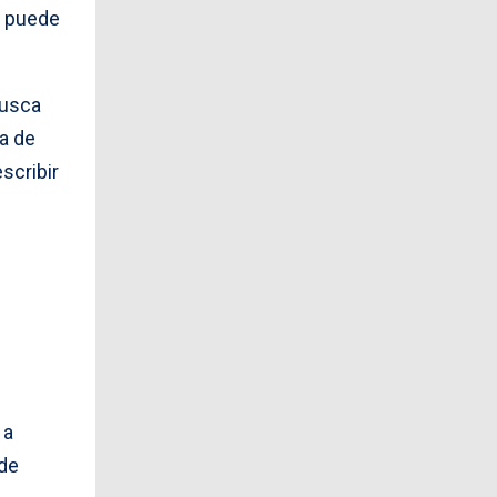
l puede
Busca
na de
scribir
 a
 de