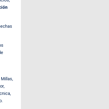
ción
 fechas
os
de
Millas,
or,
cnica,
o.