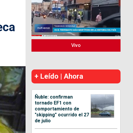
eca
Vivo
+ Leído | Ahora
Ñuble: confirman
tornado EF1 con
comportamiento de
"skipping" ocurrido el 27
de julio