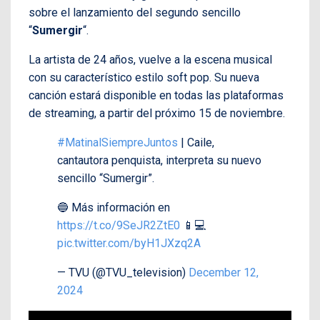
sobre el lanzamiento del segundo sencillo
“
Sumergir
“.
La artista de 24 años, vuelve a la escena musical
con su característico estilo soft pop. Su nueva
canción estará disponible en todas las plataformas
de streaming, a partir del próximo 15 de noviembre.
#MatinalSiempreJuntos
| Caile,
cantautora penquista, interpreta su nuevo
sencillo “Sumergir”.
🔵 Más información en
https://t.co/9SeJR2ZtE0
📱💻
pic.twitter.com/byH1JXzq2A
— TVU (@TVU_television)
December 12,
2024