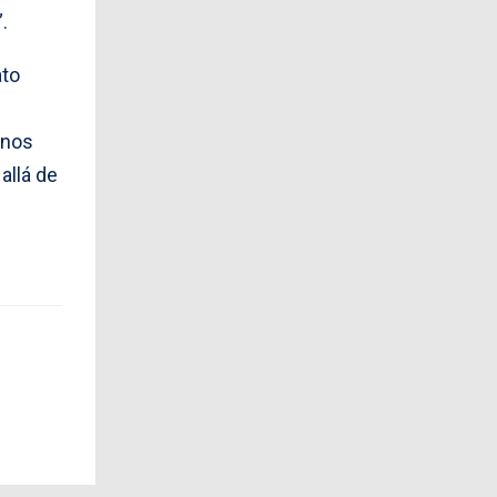
.
ato
 nos
allá de