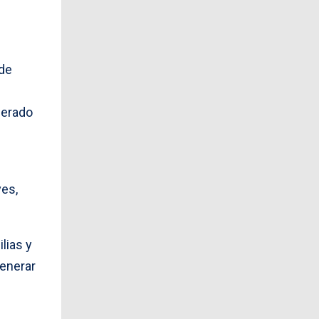
 de
derado
ves,
lias y
generar