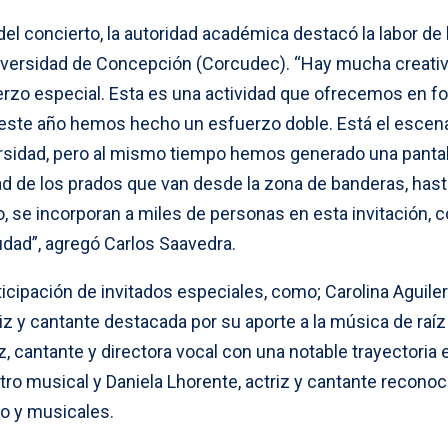
el concierto, la autoridad académica destacó la labor de 
niversidad de Concepción (Corcudec). “Hay mucha creativi
rzo especial. Esta es una actividad que ofrecemos en f
 y este año hemos hecho un esfuerzo doble. Está el escen
iversidad, pero al mismo tiempo hemos generado una panta
ad de los prados que van desde la zona de banderas, hast
nto, se incorporan a miles de personas en esta invitación,
iudad”, agregó Carlos Saavedra.
ticipación de invitados especiales, como; Carolina Aguiler
z y cantante destacada por su aporte a la música de raíz
iz, cantante y directora vocal con una notable trayectoria 
ro musical y Daniela Lhorente, actriz y cantante reconoc
ro y musicales.