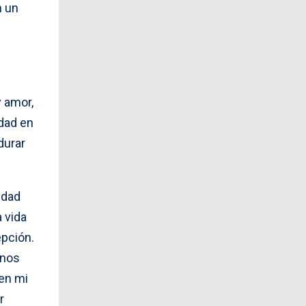
n un
y amor,
dad en
durar
idad
a vida
epción.
 nos
 en mi
r