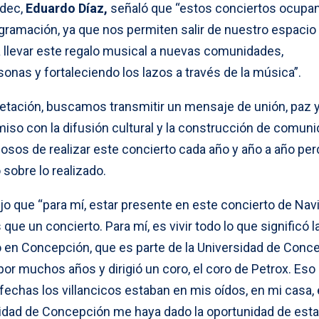
udec,
Eduardo Díaz,
señaló que “estos conciertos ocupa
ogramación, ya que nos permiten salir de nuestro espacio
a llevar este regalo musical a nuevas comunidades,
as y fortaleciendo los lazos a través de la música”.
retación, buscamos transmitir un mensaje de unión, paz 
o con la difusión cultural y la construcción de comuni
losos de realizar este concierto cada año y año a año per
 sobre lo realizado.
jo que “para mí, estar presente en este concierto de Nav
ue un concierto. Para mí, es vivir todo lo que significó l
go en Concepción, que es parte de la Universidad de Conc
por muchos años y dirigió un coro, el coro de Petrox. Eso
fechas los villancicos estaban en mis oídos, en mi casa,
idad de Concepción me haya dado la oportunidad de esta