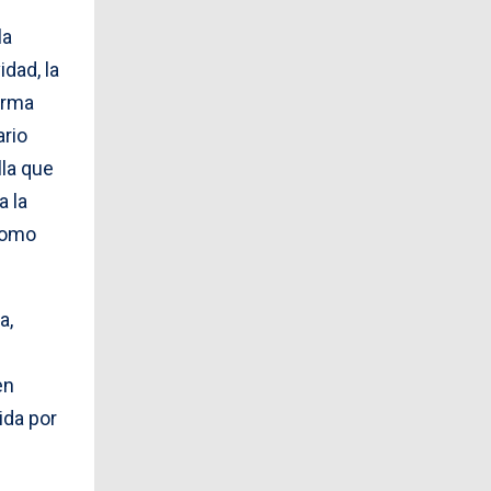
la
dad, la
orma
ario
lla que
a la
 como
a,
en
ida por