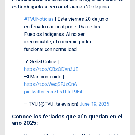
está obligado a cerrar
el viernes 20 de junio.
#TVUNoticias
| Este viernes 20 de junio
es feriado nacional por el Día de los
Pueblos Indígenas. Al no ser
irrenunciable, el comercio podrá
funcionar con normalidad.
📡 Señal Online |
https://t.co/CBzODXn2JE
📲 Más contenido |
https://t.co/AeqSFJzOnA
pic.twitter.com/F5TFtcF9E4
— TVU (@TVU_television)
June 19, 2025
Conoce los feriados que aún quedan en el
año 2025: