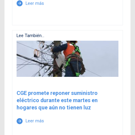
Leer más
arrow_forward
Lee También...
CGE promete reponer suministro
eléctrico durante este martes en
hogares que aún no tienen luz
Leer más
arrow_forward