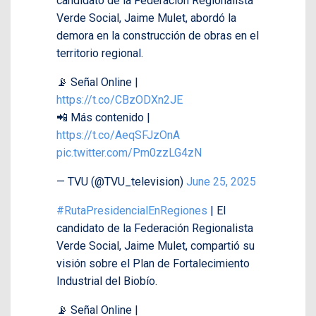
candidato de la Federación Regionalista
Verde Social, Jaime Mulet, abordó la
demora en la construcción de obras en el
territorio regional.
📡 Señal Online |
https://t.co/CBzODXn2JE
📲 Más contenido |
https://t.co/AeqSFJzOnA
pic.twitter.com/Pm0zzLG4zN
— TVU (@TVU_television)
June 25, 2025
#RutaPresidencialEnRegiones
| El
candidato de la Federación Regionalista
Verde Social, Jaime Mulet, compartió su
visión sobre el Plan de Fortalecimiento
Industrial del Biobío.
📡 Señal Online |