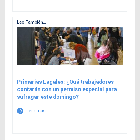
Lee También...
Primarias Legales: ¿Qué trabajadores
contarán con un permiso especial para
sufragar este domingo?
Leer más
arrow_forward