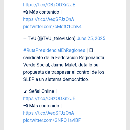
https://t.co/CBzODXn2JE
📲 Más contenido |
https://t.co/AeqSFJzOnA
pic.twitter.com/cMetC1CbK4
— TVU (@TVU_television)
June 25, 2025
#RutaPresidencialEnRegiones
| El
candidato de la Federación Regionalista
Verde Social, Jaime Mulet, detalló su
propuesta de traspasar el control de los
SLEP a un sistema democrático.
📡 Señal Online |
https://t.co/CBzODXn2JE
📲 Más contenido |
https://t.co/AeqSFJzOnA
pic.twitter.com/GNRQ1avlBF