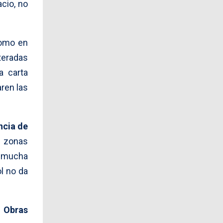
cio, no
como en
teradas
a carta
aren las
ncia de
n zonas
y mucha
ol no da
 Obras