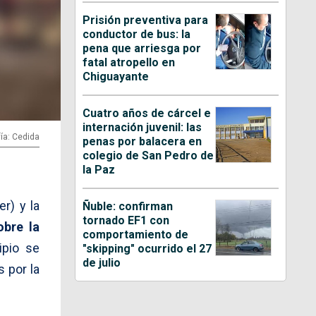
Prisión preventiva para
conductor de bus: la
pena que arriesga por
fatal atropello en
Chiguayante
Cuatro años de cárcel e
internación juvenil: las
ía: Cedida
penas por balacera en
colegio de San Pedro de
la Paz
r) y la
Ñuble: confirman
tornado EF1 con
obre la
comportamiento de
pio se
"skipping" ocurrido el 27
de julio
s por la