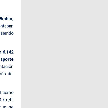
Biobío,
ontaban
 siendo
n 6.142
nsporte
ntación
vés del
el como
0 km/h.
 que se