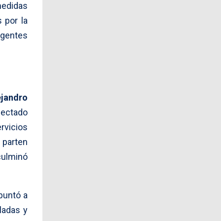
edidas
 por la
igentes
jandro
fectado
rvicios
 parten
culminó
puntó a
ladas y