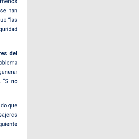
nómenos
 se han
ue “las
guridad
es del
oblema
generar
 “Si no
ndo que
sajeros
iguiente