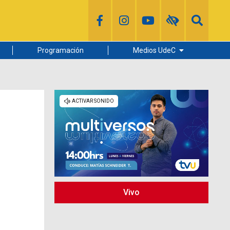
Programación
Medios UdeC
Diario Concepción
Radio UdeC
Noticias UdeC
La Discusión
Vivo