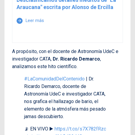
Araucana" escrita por Alonso de Ercilla
Leer más
arrow_forward
A propósito, con el docente de Astronomía UdeC e
investigador CATA,
Dr. Ricardo Demarco
,
analizamos este hito científico.
#LaComunidadDelContenido
| Dr.
Ricardo Demarco, docente de
Astronomía UdeC e investigador CATA,
nos grafica el hallazago de bario, el
elemento de la atmósfera más pesado
jamas descubierto.
📡 EN VIVO ▶️
https://t.co/s7X782fRzc